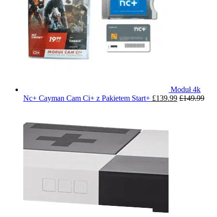
Moduł 4k
Nc+ Cayman Cam Ci+ z Pakietem Start+
£
139.99
£
149.99