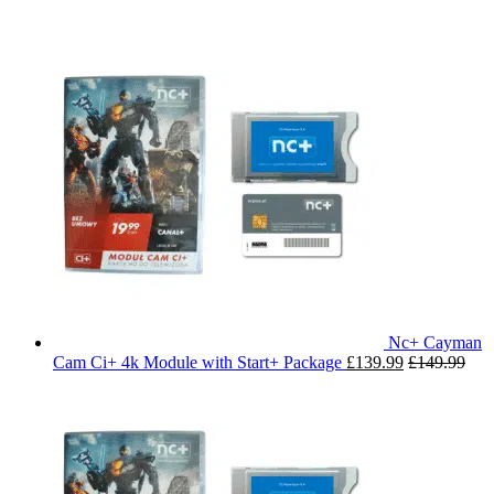
Nc+ Cayman
Cam Ci+ 4k Module with Start+ Package
£
139.99
£
149.99